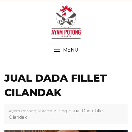
Skip
to
content
MENU
JUAL DADA FILLET
CILANDAK
>
>
Jual Dada Fillet
Ayam Potong Jakarta
Blog
Cilandak